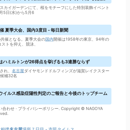
・スカイガーデンにて、桜をモチーフにした特別装飾イベント
5日(水)から5月6
催 夏季大会、国内3度目 - 毎日新聞
の共催となる。夏季大会の
国内
開催は1958年の東京、94年の
コストを抑え、競泳、
はハミルトンが26得点を挙げるも3連勝ならず
催され、
名古屋
ダイヤモンドドルフィンズが滋賀レイクスター
候補32名
ナウイルス感染症陽性判定のご報告と今後のトップチーム
せ · プライバシーポリシー. Copyright © NAGOYA
ved.
大相撲
名古屋
場所７日目 - 市民タイムス