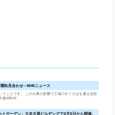
運転見合わせ - NHKニュース
いうことです。 この火事の影響で工場のすぐそばを通る近鉄
午後4時45
カイガーデン」大
名古屋
ビルヂングで3月5日から開催。