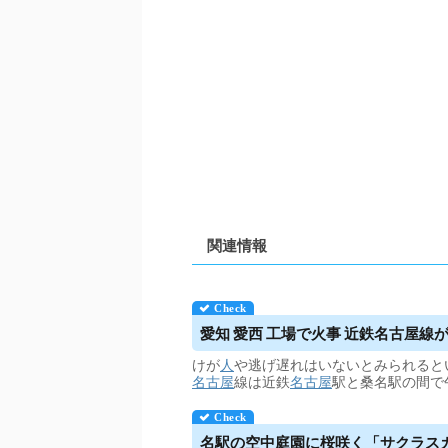
関連情報
愛知 愛西 工場で火事 近鉄
名古屋
線が
けが
人
や逃げ遅れはいないとみられると
名古屋
線は近鉄
名古屋
駅と桑名駅の間で
名駅の空中庭園に桜咲く「サクラス