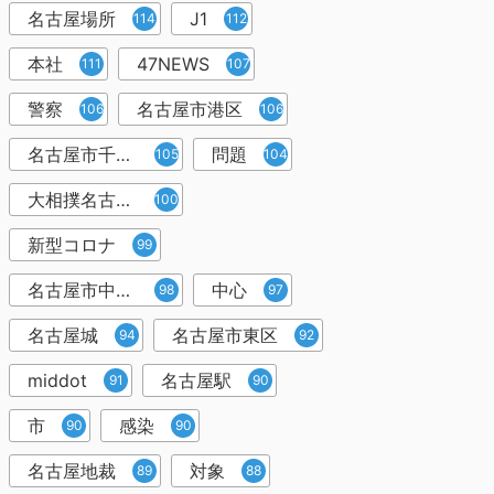
名古屋場所
J1
114
112
本社
47NEWS
111
107
警察
名古屋市港区
106
106
名古屋市千種区
問題
105
104
大相撲名古屋場所
100
新型コロナ
99
名古屋市中村区
中心
98
97
名古屋城
名古屋市東区
94
92
middot
名古屋駅
91
90
市
感染
90
90
名古屋地裁
対象
89
88