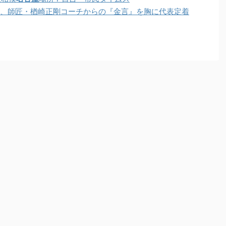
ノ、師匠・楢崎正剛コーチからの『金言』を胸に代表定着