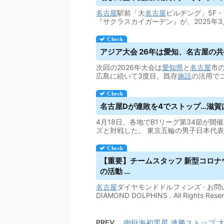
名古屋
駅前「大
名古屋
ビルヂング」5F
『サクラスカイガーデン』が、2025年3月
アジア大会 26年は愛知、
名古屋
の共
次回の2026年大会は
愛知県
と
名古屋
市
広島に続いて3度目。既存
施設
の活用で
名古屋
Dが連敗を4でストップ…滋賀
4月18日、各地でB1リーグ第34節が開
ズと対戦した。 東京五輪の男子日本代表
【重要】チームスタッフ 新型コロ
の活動 ...
名古屋
ダイヤモンドドルフィンズ · お問い合わ
DIAMOND DOLPHINS . All Rights Reser
PREV
御嶽海初黒星 連勝ストップ 