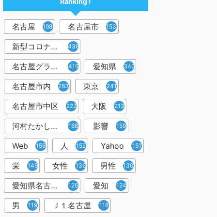
Ranking !
名古屋
名古屋市
1986
1538
新型コロナウイルス
436
名古屋グランパス
愛知県
416
340
名古屋市内
東京
283
241
名古屋市中区
大阪
222
213
河村たかし市長
影響
168
159
Web
人
Yahoo
159
152
151
栄
女性
男性
149
136
130
愛知県名古屋市
愛知
126
124
男
Ｊ１名古屋
119
118