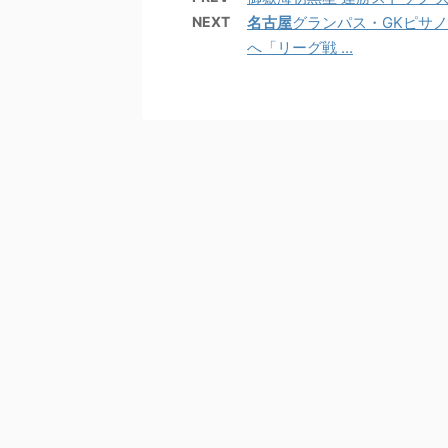
NEXT
名古屋
グランパス・GKピサ
へ「リーグ戦 ...