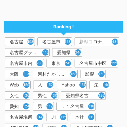
Ranking !
名古屋
名古屋市
新型コロナウイルス
1986
1538
436
名古屋グランパス
愛知県
416
340
名古屋市内
東京
名古屋市中区
283
241
222
大阪
河村たかし市長
影響
213
168
159
Web
人
Yahoo
栄
159
152
151
149
女性
男性
愛知県名古屋市
136
130
126
愛知
男
Ｊ１名古屋
124
119
118
名古屋場所
J1
本社
114
112
111