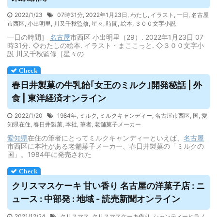
2022/1/23
07時31分
,
2022年1月23日
,
わたし
,
イラスト
,
一日
,
名古屋
市西区
,
小出明里
,
川又千秋監修
,
星々
,
時間
,
絵本
,
３００文字小説
一日の時間］
名古屋
市西区 小出明里（29）. 2022年1月23日 07
時31分. ◇わたしの絵本. イラスト・まここっと. ◇３００文字小
説 川又千秋監修［星々の
春日井製菓の牛乳飴｢女王のミルク｣開発秘話 | 外
食 | 東洋経済オンライン
2022/1/20
1984年
,
ミルク
,
ミルクキャンディー
,
名古屋市西区
,
国
,
愛
知県在住
,
春日井製菓
,
本社
,
筆者
,
老舗菓子メーカー
愛知県
在住の筆者にとってミルクキャンディーといえば、
名古屋
市西区に本社がある老舗菓子メーカー、春日井製菓の「ミルクの
国」。1984年に発売された
クリスマスケーキ 甘い香り
名古屋
の洋菓子店 : ニ
ュース : 中部発 : 地域 - 読売新聞オンライン
2021/12/24
クリスマス
,
クリスマスケーキ作り
,
シャンティーヒラノ
,