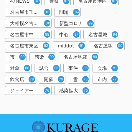
47NEWS
警察
名古屋市港区
107
106
106
名古屋市千種区
問題
105
104
大相撲名古屋場所
新型コロナ
100
99
名古屋市中村区
中心
名古屋城
98
97
94
名古屋市東区
middot
名古屋駅
92
91
90
市
感染
名古屋地裁
90
90
89
対象
試合
事件
会場
88
86
85
81
飲食店
開催
雪
市内
79
79
78
77
ジェイアール名古屋タカシマヤ
感染拡大
76
75