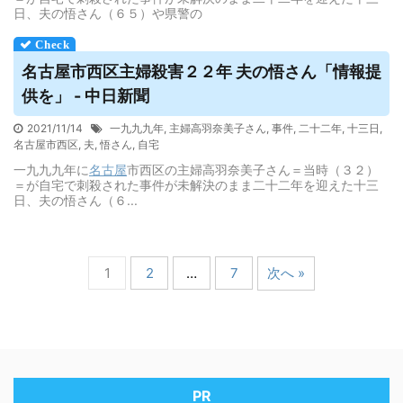
日、夫の悟さん（６５）や県警の
名古屋
市西区主婦殺害２２年 夫の悟さん「情報提
供を」 - 中日新聞
2021/11/14
一九九九年
,
主婦高羽奈美子さん
,
事件
,
二十二年
,
十三日
,
名古屋市西区
,
夫
,
悟さん
,
自宅
一九九九年に
名古屋
市西区の主婦高羽奈美子さん＝当時（３２）
＝が自宅で刺殺された事件が未解決のまま二十二年を迎えた十三
日、夫の悟さん（６...
1
2
…
7
次へ »
PR