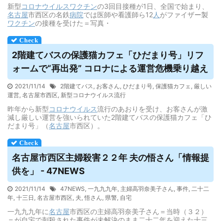
新型
コロナウイルス
ワクチン
の3回目接種が1日、全国で始まり、
名古屋
市西区の名鉄
病院
では医師や看護師ら12
人
がファイザー製
ワクチン
の接種を受けた＝写真・
2階建てバスの保護猫カフェ「ひだまり号」リフ
ォームで“再出発” コロナによる運営危機乗り越え
2021/11/14
2階建てバス
,
お客さん
,
ひだまり号
,
保護猫カフェ
,
厳しい
運営
,
名古屋市西区
,
新型コロナウイルス流行
昨年から新型
コロナウイルス
流行のあおりを受け、お客さんが激
減し厳しい運営を強いられていた2階建てバスの保護猫カフェ「ひ
だまり号」（
名古屋
市西区）。
名古屋
市西区主婦殺害２２年 夫の悟さん「情報提
供を」 - 47NEWS
2021/11/14
47NEWS
,
一九九九年
,
主婦高羽奈美子さん
,
事件
,
二十二
年
,
十三日
,
名古屋市西区
,
夫
,
悟さん
,
県警
,
自宅
一九九九年に
名古屋
市西区の主婦高羽奈美子さん＝当時（３２）
＝が自宅で刺殺された事件が未解決のまま二十二年を迎えた十三