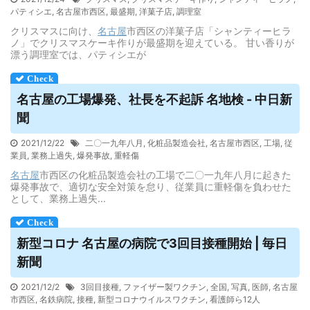
パティシエ
,
名古屋市西区
,
最盛期
,
洋菓子店
,
調理室
クリスマスに向け、
名古屋
市西区の洋菓子店「シャンティーヒラ
ノ」でクリスマスケーキ作りが最盛期を迎えている。 甘い香りが
漂う調理室では、パティシエが
名古屋
の工場爆発、社長を不起訴 名地検 - 中日新
聞
2021/12/22
二〇一九年八月
,
化粧品製造会社
,
名古屋市西区
,
工場
,
従
業員
,
業務上過失
,
爆発事故
,
重軽傷
名古屋
市西区の化粧品製造会社の工場で二〇一九年八月に起きた
爆発事故で、適切な安全対策を怠り、従業員に重軽傷を負わせた
として、業務上過失...
新型コロナ
名古屋
の病院で3回目接種開始 | 毎日
新聞
2021/12/2
3回目接種
,
ファイザー製ワクチン
,
全国
,
写真
,
医師
,
名古屋
市西区
,
名鉄病院
,
接種
,
新型コロナウイルスワクチン
,
看護師ら12人