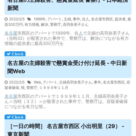
新聞
2022/2/5
1999年
,
アパート
,
主婦
,
事件
,
住人
,
名古屋市西区
,
提供者
,
最
高300万円
,
有力情報
,
解決
,
警察庁
,
高羽奈美子さん
名古屋
市西区のアパートで1999年、住
人
で主婦の高羽奈美子さん
（当時32）が殺害された事件で、警察庁は、解決につながる有力
情報の提供者に最高300万円を
名古屋
の主婦殺害で懸賞金受け付け延長 - 中日新
聞Web
2022/2/5
Web
,
アパート
,
主婦高羽奈美子さん
,
事件
,
名古屋市西区
,
容
疑者確保
,
情
,
警察庁
,
１９９９年１１月
名古屋
市西区のアパートで１９９９年１１月、主婦高羽奈美子さ
ん＝当時（３２）＝が殺害された事件で、警察庁は、容疑者確保
につながる有力な情...
［一日の時間］
名古屋
市西区 小出明里（29） -
東京新聞