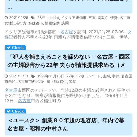
...
2021/11/25
23年
,
middot
,
イタリア総領事
,
三重
,
両親ら
,
伊勢
,
名古屋
,
女性記者行方
,
姉妹都市
,
情報提供
,
訪問
イタリア総領事が姉妹都市・
名古屋
を訪問. 2021/11/25 07:06 ·
女
性
記者行方不明から23年 両親らが情報提供呼びかけ 三重・伊勢.
「犯人を捕まえることを諦めない」
名古屋
・西区
の主婦殺害から22年 夫らが情報提供求める（メ
2021/11/13
1999年11月13日
,
22年
,
32歳
,
アパート
,
主婦
,
事件
,
名古屋
市西区
,
名古屋市西区稲生町
,
情報提供
,
警察
名古屋
市西区のアパートで、当時32歳の主婦が殺害された事件か
ら22年となり、警察が情報提供を呼びかけました。 1999年11月
13日、
名古屋
市西区稲生町の
＜ユースク＞ 創業８０年超の理容店、年内で幕
名古屋
・昭和の中村さん