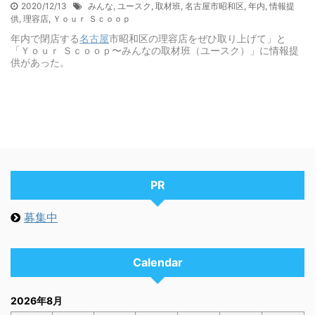
2020/12/13
みんな
,
ユースク
,
取材班
,
名古屋市昭和区
,
年内
,
情報提
供
,
理容店
,
Ｙｏｕｒ Ｓｃｏｏｐ
年内で閉店する
名古屋
市昭和区の理容店をぜひ取り上げて」と
「Ｙｏｕｒ Ｓｃｏｏｐ〜みんなの取材班（ユースク）」に情報提
供があった。
PR
募集中
Calendar
2026年8月