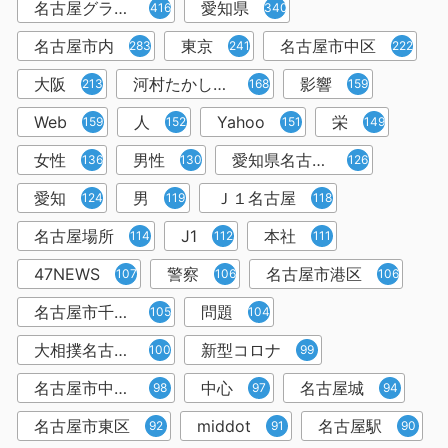
名古屋グランパス
愛知県
416
340
名古屋市内
東京
名古屋市中区
283
241
222
大阪
河村たかし市長
影響
213
168
159
Web
人
Yahoo
栄
159
152
151
149
女性
男性
愛知県名古屋市
136
130
126
愛知
男
Ｊ１名古屋
124
119
118
名古屋場所
J1
本社
114
112
111
47NEWS
警察
名古屋市港区
107
106
106
名古屋市千種区
問題
105
104
大相撲名古屋場所
新型コロナ
100
99
名古屋市中村区
中心
名古屋城
98
97
94
名古屋市東区
middot
名古屋駅
92
91
90