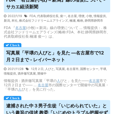
サカエ経済新聞
2022/1/19
FDA
,
代表取締役社長
,
俊一
,
名古屋
,
増便
,
小牧
,
情報提供
,
新潟
,
本社
,
株式会社フジドリームエアラインズ
,
楠瀬
,
略称
,
静岡県静岡市
FDA 『
名古屋
(小牧)＝新潟』線の増便について ... 情報提供：. 株
式会社フジドリームエアラインズ(略称:FDA、本社:静岡県静岡市、
代表取締役社長:楠瀬 俊一）は、
写真展「平壌の人びと」を見た ―
名古屋
市で12
月２日まで - レイバーネット
2021/11/28
12月２日
,
人びと
,
写真展
,
名古屋市
,
国際センター
,
平壌
,
情報提供
,
酒井徹写真展
,
開催中
情報提供 : 酒井徹写真展「平壌の
人
びと」を見た――
名古屋
市で
12月２日まで―― ...
名古屋
市の国際センターで開催中の写真展・
「平壌の
人
びと」を見に行った。
逮捕された中３男子生徒「いじめられていた」と
いう趣旨の供述 教委「いじめやトラブル把握せず